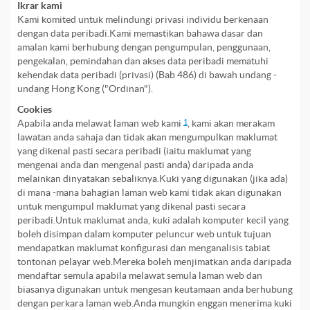
Ikrar kami
Kami komited untuk melindungi privasi individu berkenaan
dengan data peribadi.Kami memastikan bahawa dasar dan
amalan kami berhubung dengan pengumpulan, penggunaan,
pengekalan, pemindahan dan akses data peribadi mematuhi
kehendak data peribadi (privasi) (Bab 486) di bawah undang -
undang Hong Kong ("Ordinan").
Cookies
Apabila anda melawat laman web kami
1
, kami akan merakam
lawatan anda sahaja dan tidak akan mengumpulkan maklumat
yang dikenal pasti secara peribadi (iaitu maklumat yang
mengenai anda dan mengenal pasti anda) daripada anda
melainkan dinyatakan sebaliknya.Kuki yang digunakan (jika ada)
di mana -mana bahagian laman web kami tidak akan digunakan
untuk mengumpul maklumat yang dikenal pasti secara
peribadi.Untuk maklumat anda, kuki adalah komputer kecil yang
boleh disimpan dalam komputer peluncur web untuk tujuan
mendapatkan maklumat konfigurasi dan menganalisis tabiat
tontonan pelayar web.Mereka boleh menjimatkan anda daripada
mendaftar semula apabila melawat semula laman web dan
biasanya digunakan untuk mengesan keutamaan anda berhubung
dengan perkara laman web.Anda mungkin enggan menerima kuki