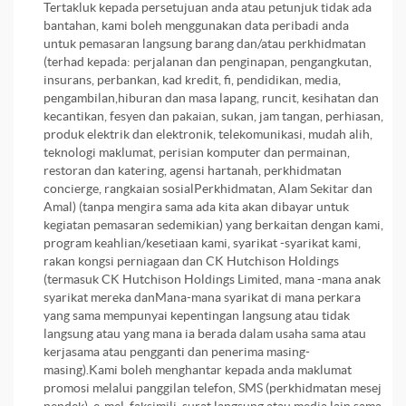
Tertakluk kepada persetujuan anda atau petunjuk tidak ada
bantahan, kami boleh menggunakan data peribadi anda
untuk pemasaran langsung barang dan/atau perkhidmatan
(terhad kepada: perjalanan dan penginapan, pengangkutan,
insurans, perbankan, kad kredit, fi, pendidikan, media,
pengambilan,hiburan dan masa lapang, runcit, kesihatan dan
kecantikan, fesyen dan pakaian, sukan, jam tangan, perhiasan,
produk elektrik dan elektronik, telekomunikasi, mudah alih,
teknologi maklumat, perisian komputer dan permainan,
restoran dan katering, agensi hartanah, perkhidmatan
concierge, rangkaian sosialPerkhidmatan, Alam Sekitar dan
Amal) (tanpa mengira sama ada kita akan dibayar untuk
kegiatan pemasaran sedemikian) yang berkaitan dengan kami,
program keahlian/kesetiaan kami, syarikat -syarikat kami,
rakan kongsi perniagaan dan CK Hutchison Holdings
(termasuk CK Hutchison Holdings Limited, mana -mana anak
syarikat mereka danMana-mana syarikat di mana perkara
yang sama mempunyai kepentingan langsung atau tidak
langsung atau yang mana ia berada dalam usaha sama atau
kerjasama atau pengganti dan penerima masing-
masing).Kami boleh menghantar kepada anda maklumat
promosi melalui panggilan telefon, SMS (perkhidmatan mesej