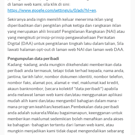
di laman web kami, sila klik di sini:
https://www.google.com/settings/u/0/ads?hl=en
.
Sekiranya anda ingin memilih keluar menerima iklan yang
diperibadikan dari pengiklan pihak ketiga dan rangkaian iklan
yang merupakan ahli Inisiatif Pengiklanan Rangkaian (NAI) atau
yang mengikuti prinsip-prinsip pengawalseliaan Perikatan
Digital (DAA) untuk pengiklanan tingkah laku dalam talian, Sila
lawati halaman opt-out di laman web NAI dan laman web DAA.
Pengumpulan data peribadi
Kadang -kadang, anda mungkin dikehendaki memberikan data
peribadi anda termasuk, tetapi tidak terhad kepada, nama anda,
jantina, tarikh lahir, nombor dokumen identiti, nombor telefon,
nombor faks, alamat pos, alamat e -mel, maklumat kad kredit,
akaun banknombor, (secara kolektif "data peribadi") apabila
anda melawat laman web kami dan/atau menggunakan aplikasi
mudah alih kami dan/atau mengambil bahagian dalam mana -
mana program keahlian/kesetiaan.Pembekalan data peribadi
anda adalah sukarela.Walau bagaimanapun, keengganan untuk
memberikan maklumat sedemikian boleh menafikan anda akses
ke bahagian -bahagian tertentu dari laman web kami, atau
mungkin menjadikan kami tidak dapat mengendalikan sebarang