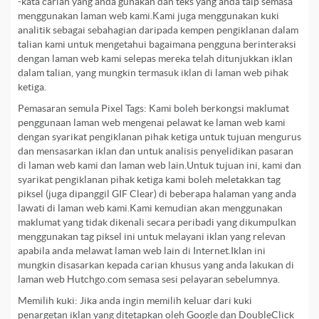
-kata carian yang anda gunakan dan teks yang anda taip semasa
menggunakan laman web kami.Kami juga menggunakan kuki
analitik sebagai sebahagian daripada kempen pengiklanan dalam
talian kami untuk mengetahui bagaimana pengguna berinteraksi
dengan laman web kami selepas mereka telah ditunjukkan iklan
dalam talian, yang mungkin termasuk iklan di laman web pihak
ketiga.
Pemasaran semula Pixel Tags: Kami boleh berkongsi maklumat
penggunaan laman web mengenai pelawat ke laman web kami
dengan syarikat pengiklanan pihak ketiga untuk tujuan mengurus
dan mensasarkan iklan dan untuk analisis penyelidikan pasaran
di laman web kami dan laman web lain.Untuk tujuan ini, kami dan
syarikat pengiklanan pihak ketiga kami boleh meletakkan tag
piksel (juga dipanggil GIF Clear) di beberapa halaman yang anda
lawati di laman web kami.Kami kemudian akan menggunakan
maklumat yang tidak dikenali secara peribadi yang dikumpulkan
menggunakan tag piksel ini untuk melayani iklan yang relevan
apabila anda melawat laman web lain di Internet.Iklan ini
mungkin disasarkan kepada carian khusus yang anda lakukan di
laman web Hutchgo.com semasa sesi pelayaran sebelumnya.
Memilih kuki: Jika anda ingin memilih keluar dari kuki
penargetan iklan yang ditetapkan oleh Google dan DoubleClick