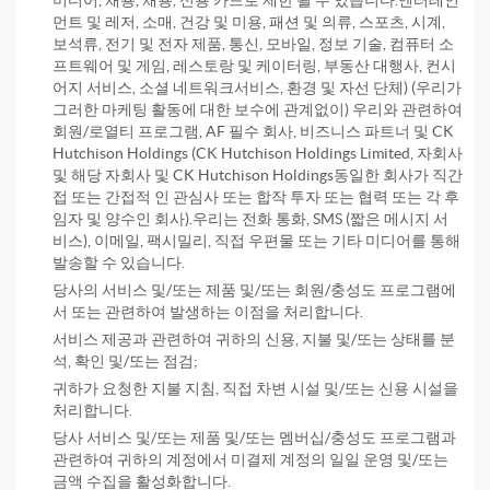
미디어, 채용, 채용, 신용 카드로 제한 될 수 있습니다.엔터테인
먼트 및 레저, 소매, 건강 및 미용, 패션 및 의류, 스포츠, 시계,
보석류, 전기 및 전자 제품, 통신, 모바일, 정보 기술, 컴퓨터 소
프트웨어 및 게임, 레스토랑 및 케이터링, 부동산 대행사, 컨시
어지 서비스, 소셜 네트워크서비스, ​​환경 및 자선 단체) (우리가
그러한 마케팅 활동에 대한 보수에 관계없이) 우리와 관련하여
회원/로열티 프로그램, AF 필수 회사, 비즈니스 파트너 및 CK
Hutchison Holdings (CK Hutchison Holdings Limited, 자회사
및 해당 자회사 및 CK Hutchison Holdings동일한 회사가 직간
접 또는 간접적 인 관심사 또는 합작 투자 또는 협력 또는 각 후
임자 및 양수인 회사).우리는 전화 통화, SMS (짧은 메시지 서
비스), 이메일, 팩시밀리, 직접 우편물 또는 기타 미디어를 통해
발송할 수 있습니다.
당사의 서비스 및/또는 제품 및/또는 회원/충성도 프로그램에
서 또는 관련하여 발생하는 이점을 처리합니다.
서비스 제공과 관련하여 귀하의 신용, 지불 및/또는 상태를 분
석, 확인 및/또는 점검;
귀하가 요청한 지불 지침, 직접 차변 시설 및/또는 신용 시설을
처리합니다.
당사 서비스 및/또는 제품 및/또는 멤버십/충성도 프로그램과
관련하여 귀하의 계정에서 미결제 계정의 일일 운영 및/또는
금액 수집을 활성화합니다.